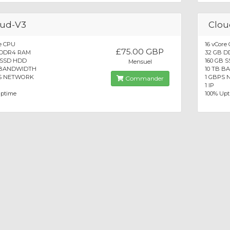
oud-V3
Clou
e CPU
16 vCore
£75.00 GBP
 DDR4 RAM
32 GB 
 SSD HDD
160 GB 
Mensuel
 BANDWIDTH
10 TB 
S NETWORK
1 GBPS
Commander
1 IP
Uptime
100% Up