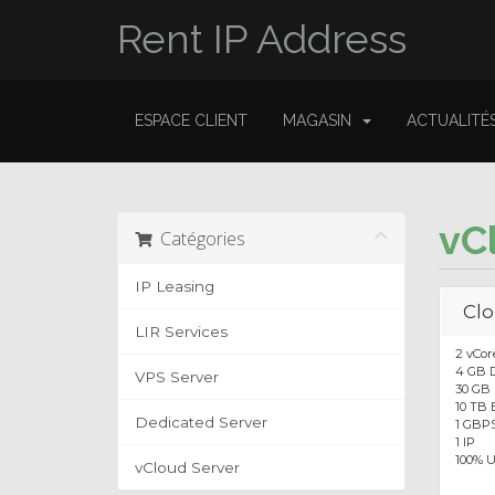
Rent IP Address
ESPACE CLIENT
MAGASIN
ACTUALITÉ
vC
Catégories
IP Leasing
Clo
LIR Services
2 vCo
4 GB 
VPS Server
30 GB
10 TB
Dedicated Server
1 GBP
1 IP
100% 
vCloud Server