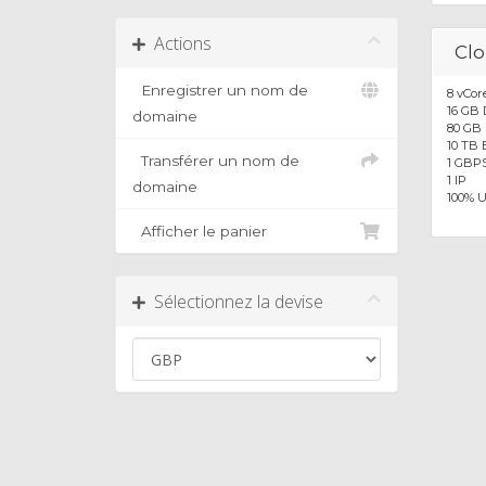
Actions
Cl
Enregistrer un nom de
8 vCor
16 GB
domaine
80 GB
10 TB
Transférer un nom de
1 GBP
1 IP
domaine
100% 
Afficher le panier
Sélectionnez la devise