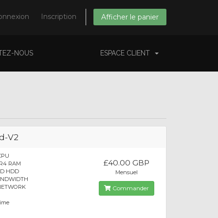
onnexion
Inscription
Afficher le panier
TEZ-NOUS
ESPACE CLIENT
d-V2
 CPU
£40.00 GBP
DR4 RAM
SD HDD
Mensuel
BANDWIDTH
 NETWORK
Commander
time