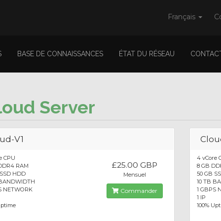
Français
C
S
BASE DE CONNAISSANCES
ÉTAT DU RÉSEAU
CONTAC
loud Server
ud-V1
Clou
re CPU
4 vCore
£25.00 GBP
DDR4 RAM
8 GB D
 SSD HDD
50 GB S
Mensuel
 BANDWIDTH
10 TB 
S NETWORK
1 GBPS
Commander
1 IP
Uptime
100% Up