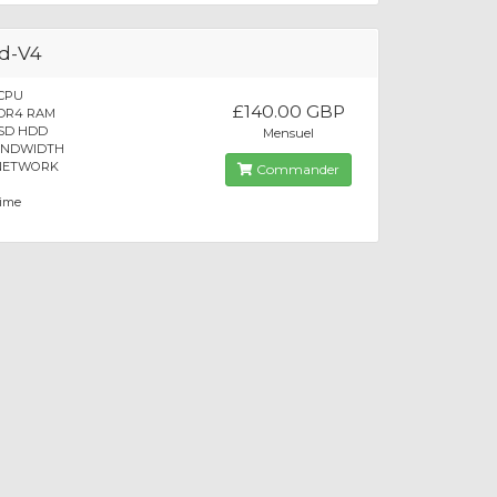
d-V4
 CPU
£140.00 GBP
DDR4 RAM
SSD HDD
Mensuel
BANDWIDTH
 NETWORK
Commander
time