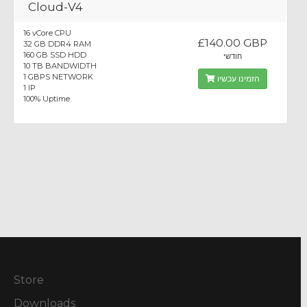
Cloud-V4
16 vCore CPU
£140.00 GBP
32 GB DDR4 RAM
160 GB SSD HDD
חודשי
10 TB BANDWIDTH
1 GBPS NETWORK
הזמינו עכשיו
1 IP
100% Uptime
Store
Downloads