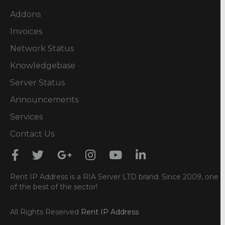
Addons
Invoices
Network Status
Knowledgebase
Server Status
Announcements
Services
Contact Us
Rent IP Address is a RIA Server LTD brand. Since 2009, one
of the best of the sector!
All Rights Reserved
Rent IP Address