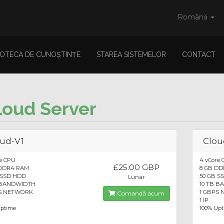
Română
IOTECA DE CUNOȘTINȚE
STAREA SISTEMELOR
CONTACT
loud Server
ud-V1
Clou
re CPU
4 vCore
£25.00 GBP
DDR4 RAM
8 GB D
 SSD HDD
50 GB S
Lunar
 BANDWIDTH
10 TB 
S NETWORK
1 GBPS
Comandă acum
1 IP
Uptime
100% Up