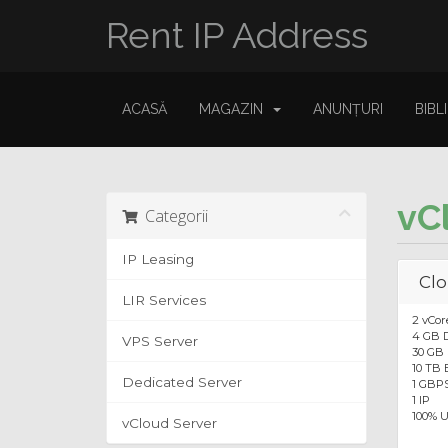
Rent IP Address
ACASĂ
MAGAZIN
ANUNȚURI
BIBL
vC
Categorii
IP Leasing
Clo
LIR Services
2 vCo
4 GB 
VPS Server
30 GB
10 TB
Dedicated Server
1 GBP
1 IP
100% 
vCloud Server