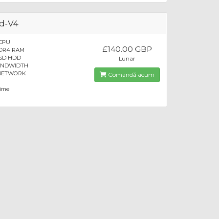
d-V4
 CPU
£140.00 GBP
DDR4 RAM
SSD HDD
Lunar
BANDWIDTH
 NETWORK
Comandă acum
time