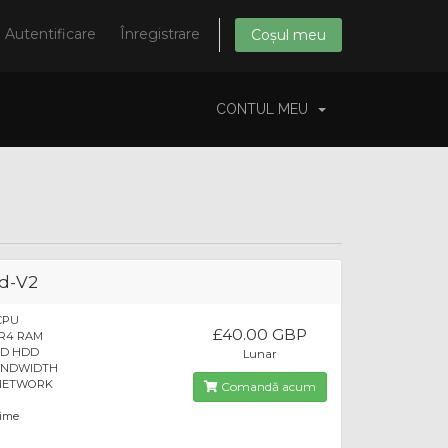
Autentificare
Înregistrare
Coșul meu
CONTUL MEU
d-V2
 CPU
£40.00 GBP
DR4 RAM
SD HDD
Lunar
BANDWIDTH
 NETWORK
Comandă acum
time