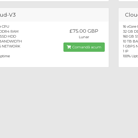
oud-V3
Clou
e CPU
16 vCore
£75.00 GBP
 DDR4 RAM
32 GB 
 SSD HDD
160 GB 
Lunar
 BANDWIDTH
10 TB 
S NETWORK
1 GBPS
Comandă acum
1 IP
Uptime
100% Up