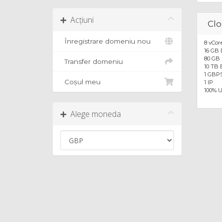
Acțiuni
Cl
Înregistrare domeniu nou
8 vCor
16 GB
80 GB
Transfer domeniu
10 TB
1 GBP
Coșul meu
1 IP
100% 
Alege moneda