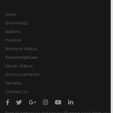
Store
Downloads
Addons
Invoices
Network Status
Knowledgebase
Server Status
Announcements
Services
Contact Us