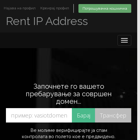
Најава на профил
Креирај профил
Потрошувачка кошничка
Rent IP Address
Toggle
navigat
Започнете го вашето
пребарување за совршен
домен...
Ве молиме верифицирајте ја спам
контролата во полето кое е предвидено.