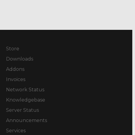
Store
Downloads
Addons
Invoices
Network Status
Knowledgebase
Server Status
Announcements
Services