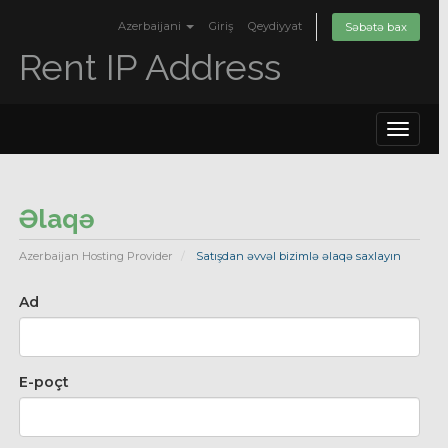
Azerbaijani
Giriş
Qeydiyyat
Səbətə bax
Rent IP Address
Toggle
navigat
Əlaqə
Azerbaijan Hosting Provider
Satışdan əvvəl bizimlə əlaqə saxlayın
Ad
E-poçt