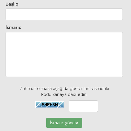
Başlıq
İsmarıc
Zəhmət olmasa aşağıda göstərilən rəsmdəki
kodu xanaya daxil edin.
İsmarıc göndər