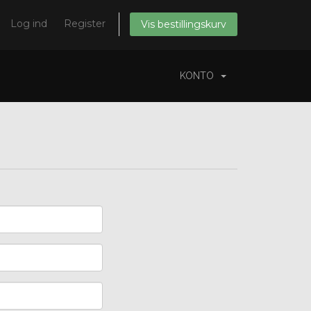
Log ind
Register
Vis bestillingskurv
KONTO