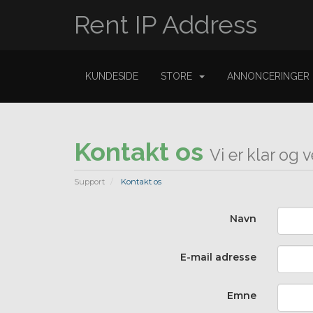
Rent IP Address
KUNDESIDE
STORE
ANNONCERINGER
Kontakt os
Vi er klar og
Support
Kontakt os
Navn
E-mail adresse
Emne