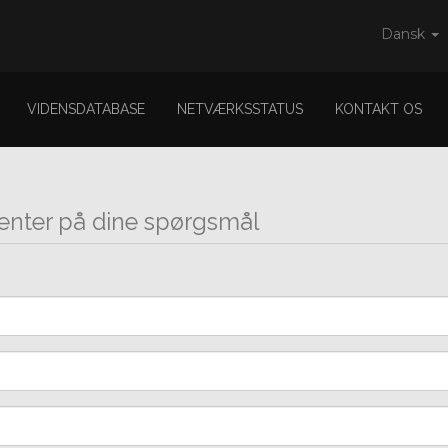
Dansk
VIDENSDATABASE
NETVÆRKSSTATUS
KONTAKT OS
 venter på dine spørgsmål