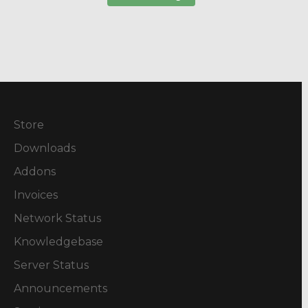
Store
Downloads
Addons
Invoices
Network Status
Knowledgebase
Server Status
Announcements