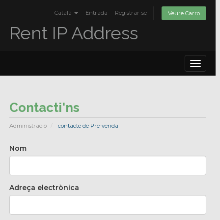
Català
Entrada
Registrar-se
Veure Carro
Rent IP Address
Toggle
navigat
Contacti'ns
Administració
contacte de Pre-venda
Nom
Adreça electrònica