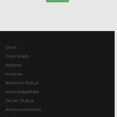
Store
Downloads
Addons
Invoices
Network Status
Knowledgebase
Server Status
Announcements